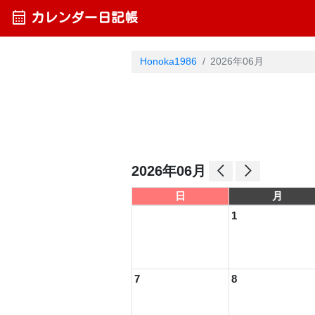
calendar_month
カレンダー日記帳
Honoka1986
2026年06月
arrow_back_ios
arrow_forward_ios
2026年06月
日
月
1
7
8