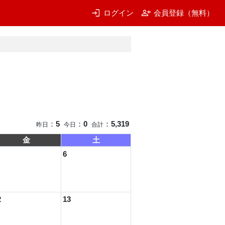
login
person_add
ログイン
会員登録（無料）
：
5
：
0
：
5,319
昨日
今日
合計
金
土
6
2
13