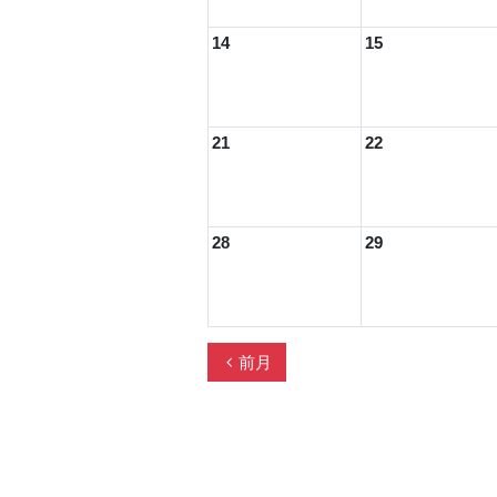
14
15
21
22
28
29
chevron_left
前月