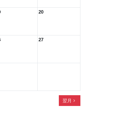
9
20
6
27
navigate_next
翌月