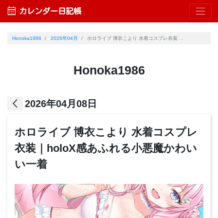
calendar_month
カレンダー日記帳
Honoka1986
2026年04月
ホロライブ 博衣こより 水着コスプレ衣装 ...
Honoka1986
arrow_back_ios
2026年04月08日
ホロライブ 博衣こより 水着コスプレ
衣装｜holoX感あふれる小悪魔かわい
い一着