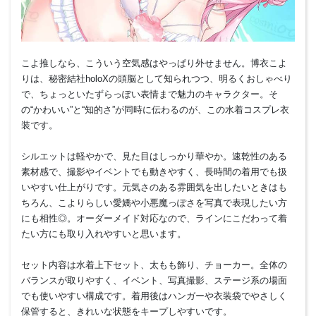
こよ推しなら、こういう空気感はやっぱり外せません。博衣こよ
りは、秘密結社holoXの頭脳として知られつつ、明るくおしゃべり
で、ちょっといたずらっぽい表情まで魅力のキャラクター。そ
の“かわいい”と“知的さ”が同時に伝わるのが、この水着コスプレ衣
装です。
シルエットは軽やかで、見た目はしっかり華やか。速乾性のある
素材感で、撮影やイベントでも動きやすく、長時間の着用でも扱
いやすい仕上がりです。元気さのある雰囲気を出したいときはも
ちろん、こよりらしい愛嬌や小悪魔っぽさを写真で表現したい方
にも相性◎。オーダーメイド対応なので、ラインにこだわって着
たい方にも取り入れやすいと思います。
セット内容は水着上下セット、太もも飾り、チョーカー。全体の
バランスが取りやすく、イベント、写真撮影、ステージ系の場面
でも使いやすい構成です。着用後はハンガーや衣装袋でやさしく
保管すると、きれいな状態をキープしやすいです。