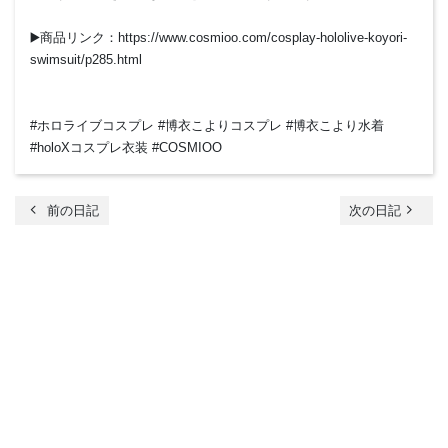
▶️商品リンク：https://www.cosmioo.com/cosplay-hololive-koyori-
swimsuit/p285.html
#ホロライブコスプレ #博衣こよりコスプレ #博衣こより水着
#holoXコスプレ衣装 #COSMIOO
chevron_left
navigate_next
前の日記
次の日記